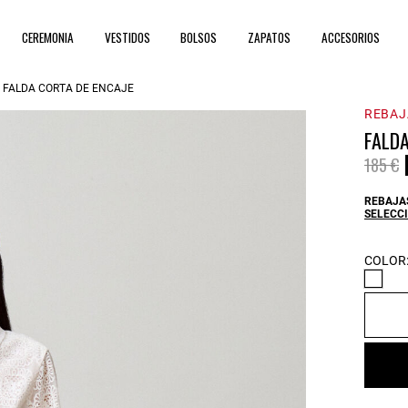
CEREMONIA
VESTIDOS
BOLSOS
ZAPATOS
ACCESORIOS
FALDA CORTA DE ENCAJE
REBAJ
FALDA
Price 
t
185 €
REBAJAS
SELECCI
COLOR