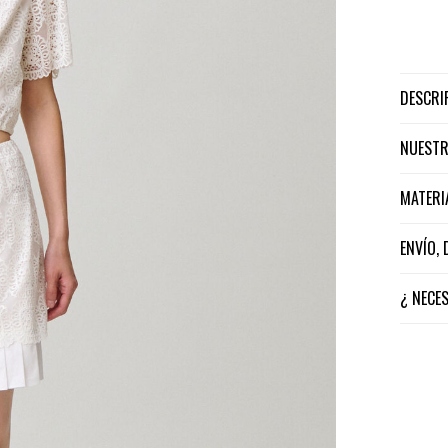
DESCR
NUEST
MATER
ENVÍO,
¿ NECE