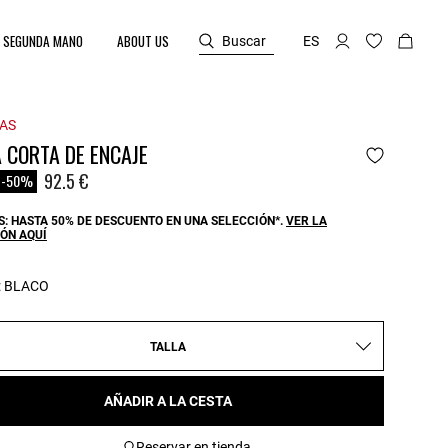
SEGUNDA MANO
ABOUT US
Buscar
ES
AS
 CORTA DE ENCAJE
reduced from
o
92.5 €
-50%
: HASTA 50% DE DESCUENTO EN UNA SELECCIÓN*.
VER LA
ÓN AQUÍ
:
BLACO
TALLA
AÑADIR A LA CESTA
Reservar en tienda