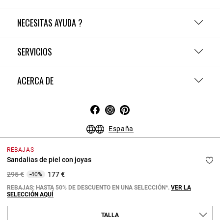
NECESITAS AYUDA ?
SERVICIOS
ACERCA DE
España
Condiciones Generales - Guía de compras
Menciones Legales
REBAJAS
Política de Confidencialidad
Política de Cookies
Sandalias de piel con joyas
Configurar las cookies
Price reduced from
to
295 €
177 €
-40%
Copyright © 2026 Claudie Pierlot. Todos los derechos reservados.
REBAJAS: HASTA 50% DE DESCUENTO EN UNA SELECCIÓN*.
VER LA
SELECCIÓN AQUÍ
TALLA