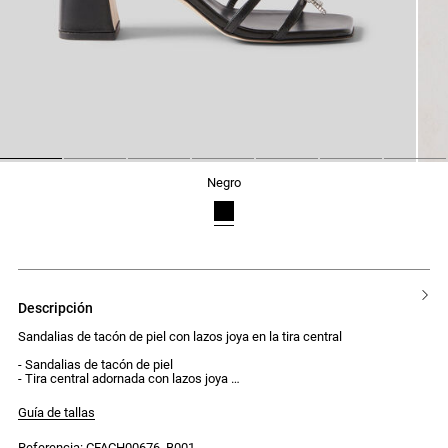
1
2
3
4
5
6
7
negro
descripción
Sandalias de tacón de piel con lazos joya en la tira central
- Sandalias de tacón de piel
- Tira central adornada con lazos joya
- 4 tiras finas en la parte delantera
- Tira fina ajustable en el tobillo
Guía de tallas
- Tacón de 7,5 cm
Referencia: CFACH00676_B001