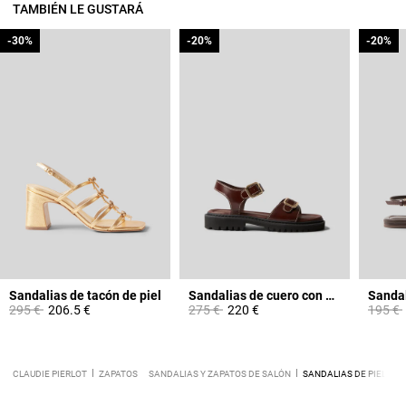
TAMBIÉN LE GUSTARÁ
-30%
-30%
-20%
-20%
-20%
-20%
Sandalias de tacón de piel
Sandalias de cuero con hebillas
Sandal
Price reduced from
to
Price reduced from
to
Price 
295 €
206.5 €
275 €
220 €
195 €
CLAUDIE PIERLOT
ZAPATOS
SANDALIAS Y ZAPATOS DE SALÓN
SANDALIAS DE PIEL CO