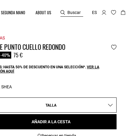
SEGUNDA MANO
ABOUT US
Buscar
ES
AS
DE PUNTO CUELLO REDONDO
reduced from
o
75 €
-40%
: HASTA 50% DE DESCUENTO EN UNA SELECCIÓN*.
VER LA
ÓN AQUÍ
:
SHEA
TALLA
AÑADIR A LA CESTA
Reservar en tienda