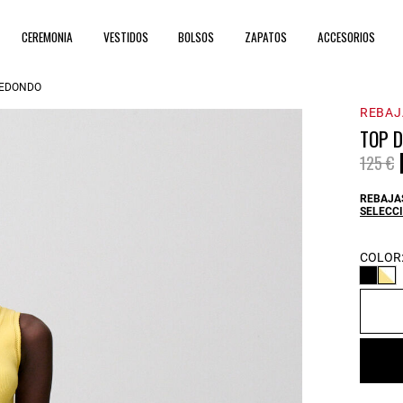
CEREMONIA
VESTIDOS
BOLSOS
ZAPATOS
ACCESORIOS
REDONDO
REBAJ
TOP 
Price 
t
125 €
REBAJAS
SELECCI
COLOR