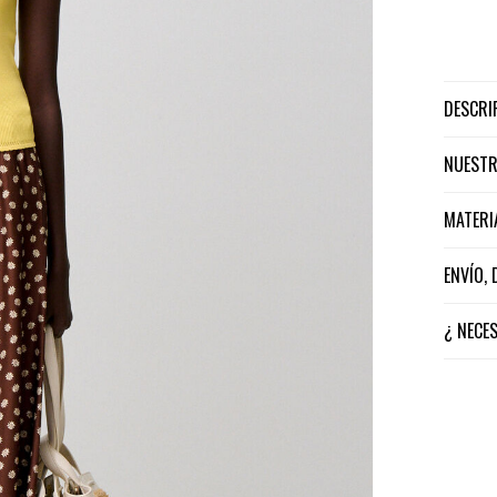
DESCR
NUEST
MATER
ENVÍO,
¿ NECE