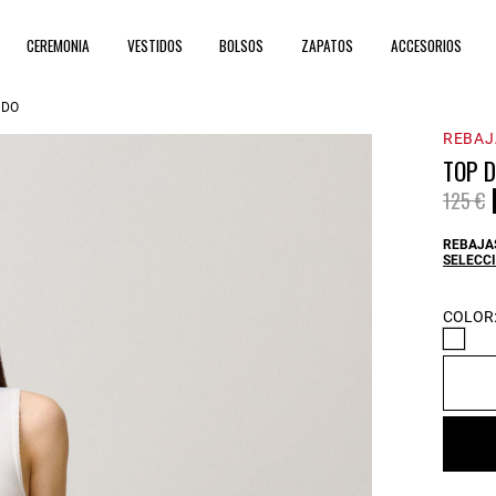
CEREMONIA
VESTIDOS
BOLSOS
ZAPATOS
ACCESORIOS
NDO
REBAJ
TOP 
Price 
t
125 €
REBAJAS
SELECCI
COLOR