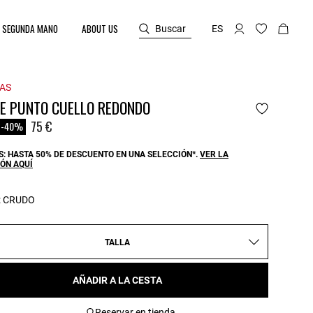
SEGUNDA MANO
ABOUT US
Buscar
ES
AS
DE PUNTO CUELLO REDONDO
reduced from
o
75 €
-40%
: HASTA 50% DE DESCUENTO EN UNA SELECCIÓN*.
VER LA
ÓN AQUÍ
:
CRUDO
TALLA
AÑADIR A LA CESTA
Reservar en tienda