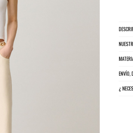
DESCR
NUEST
MATER
ENVÍO,
¿ NECE