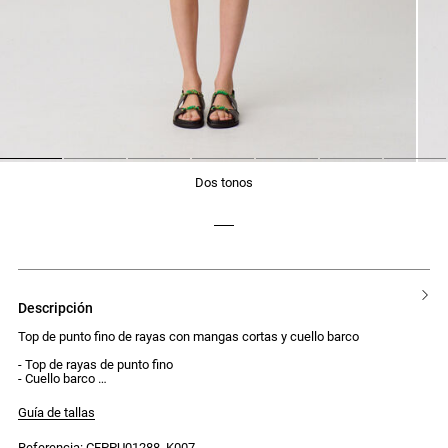
1
2
3
4
5
6
7
dos tonos
descripción
Top de punto fino de rayas con mangas cortas y cuello barco
- Top de rayas de punto fino
- Cuello barco
- Mangas cortas
- Corte ajustado
Guía de tallas
- CP bordado en la parte delantera superior central
Referencia: CFPPU01288_K007