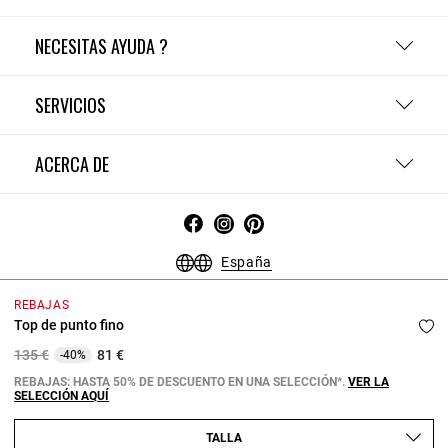
NECESITAS AYUDA ?
SERVICIOS
ACERCA DE
España
Condiciones Generales - Guía de compras
Menciones Legales
REBAJAS
Política de Confidencialidad
Política de Cookies
Top de punto fino
Configurar las cookies
Price reduced from
to
135 €
81 €
-40%
Copyright © 2026 Claudie Pierlot. Todos los derechos reservados.
REBAJAS: HASTA 50% DE DESCUENTO EN UNA SELECCIÓN*.
VER LA
SELECCIÓN AQUÍ
TALLA