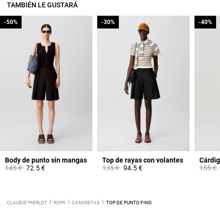
TAMBIÉN LE GUSTARÁ
-50%
-50%
-30%
-30%
-40%
-40%
Body de punto sin mangas
Top de rayas con volantes
Price reduced from
to
Price reduced from
to
Price 
145 €
72.5 €
135 €
94.5 €
155 €
CLAUDIE PIERLOT
ROPA
CAMISETAS
TOP DE PUNTO FINO