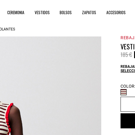
CEREMONIA
VESTIDOS
BOLSOS
ZAPATOS
ACCESORIOS
VOLANTES
REBAJ
VEST
Price 
t
185 €
REBAJAS
SELECCI
COLOR