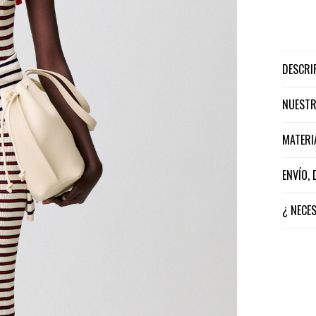
DESCR
NUEST
MATER
ENVÍO,
¿ NECE