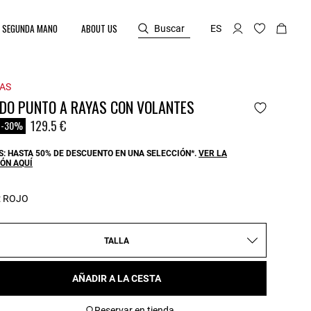
SEGUNDA MANO
ABOUT US
Buscar
ES
AS
IDO PUNTO A RAYAS CON VOLANTES
reduced from
o
129.5 €
-30%
: HASTA 50% DE DESCUENTO EN UNA SELECCIÓN*.
VER LA
ÓN AQUÍ
:
ROJO
TALLA
AÑADIR A LA CESTA
Reservar en tienda