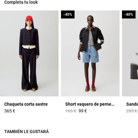
Completa tu look
-40%
-40%
-40%
-40%
Chaqueta corta sastre
Short vaquero de pernera recta
Price reduced from
to
Price 
365 €
165 €
99 €
295 €
TAMBIÉN LE GUSTARÁ