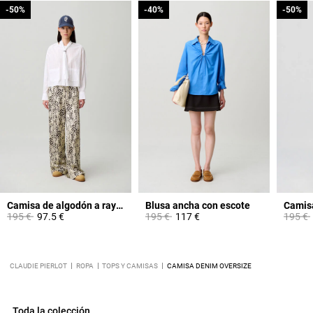
-50%
-50%
-40%
-40%
-50%
-50%
Camisa de algodón a rayas
Blusa ancha con escote
Camisa
Price reduced from
to
Price reduced from
to
Price 
195 €
97.5 €
195 €
117 €
195 €
CLAUDIE PIERLOT
ROPA
TOPS Y CAMISAS
CAMISA DENIM OVERSIZE
Toda la colección