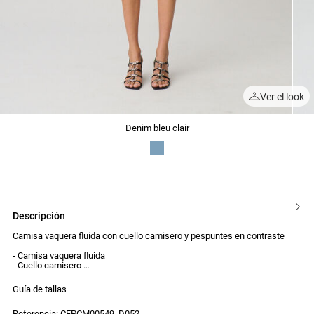
Ver el look
1
2
3
4
5
6
7
denim bleu clair
descripción
Camisa vaquera fluida con cuello camisero y pespuntes en contraste
- Camisa vaquera fluida
- Cuello camisero
- Corte oversize
- Tapeta de botones visible en la parte delantera con 5 botones plateados
Guía de tallas
- Mangas largas con cierre de 2 botones plateados en los puños
- 2 bolsillos de parche con ribete en la parte delantera
Referencia: CFPCM00549_D052