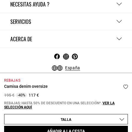
NECESITAS AYUDA ?
SERVICIOS
ACERCA DE
España
Condiciones Generales - Guía de compras
Menciones Legales
REBAJAS
Política de Confidencialidad
Política de Cookies
Camisa denim oversize
Configurar las cookies
Price reduced from
to
195 €
117 €
-40%
Copyright © 2026 Claudie Pierlot. Todos los derechos reservados.
REBAJAS: HASTA 50% DE DESCUENTO EN UNA SELECCIÓN*.
VER LA
SELECCIÓN AQUÍ
TALLA
AÑADIR A LA CESTA